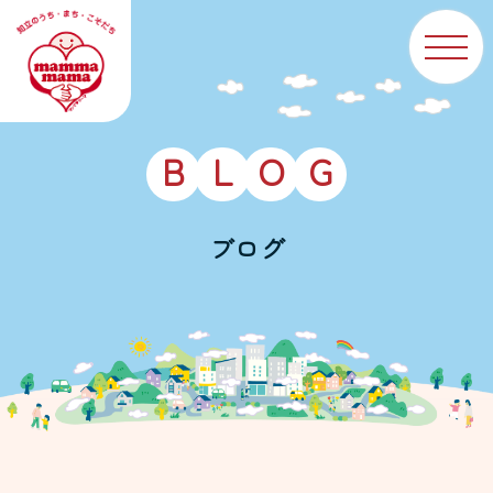
B
L
O
G
ブログ