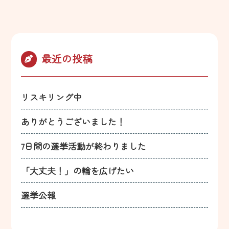
稿
の
ペ
最近の投稿
ー
ジ
リスキリング中
送
ありがとうございました！
り
7日間の選挙活動が終わりました
「大丈夫！」の輪を広げたい
選挙公報