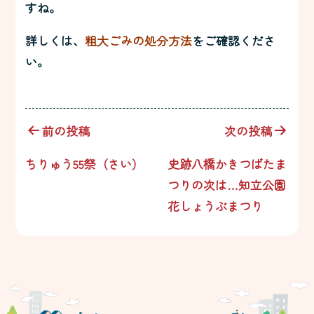
すね。
詳しくは、
粗大ごみの処分方法
をご確認くださ
い。
投
前の投稿
次の投稿
稿
ちりゅう55祭（さい）
史跡八橋かきつばたま
ナ
つりの次は…知立公園
花しょうぶまつり
ビ
ゲ
ー
シ