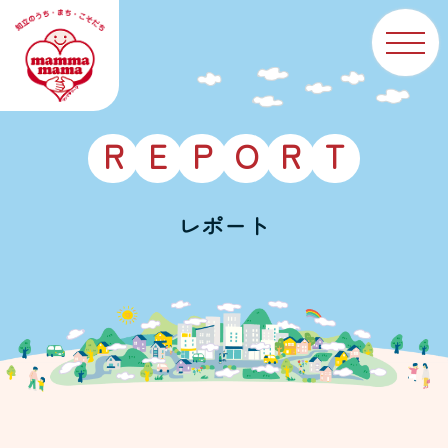
R
E
P
O
R
T
レポート